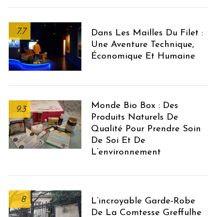
7.7
Dans Les Mailles Du Filet :
Une Aventure Technique,
S
e
Économique Et Humaine
a
r
c
h
Monde Bio Box : Des
9.3
f
Produits Naturels De
o
Qualité Pour Prendre Soin
r
De Soi Et De
:
L’environnement
8
L’incroyable Garde-Robe
De La Comtesse Greffulhe