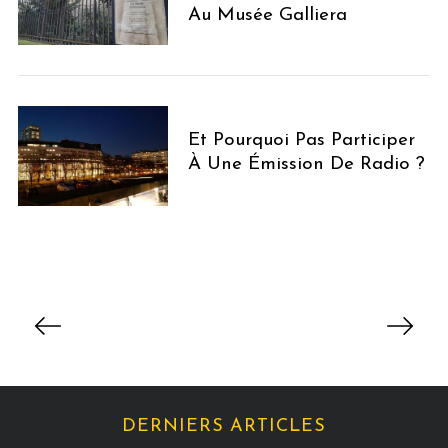
Au Musée Galliera
Et Pourquoi Pas Participer
À Une Émission De Radio ?
P
a
g
i
n
DERNIERS ARTICLES