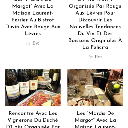
r
Margot” Avec La
Organisée Par Rouge
:
Maison Laurent-
Aux Lèvres Pour
Perrier Au Bistrot
Découvrir Les
Duvin Avec Rouge Aux
Nouvelles Tendances
Lèvres
Du Vin Et Des
Boissons Originales À
by
Eve
La Felicita
by
Eve
Rencontre Avec Les
Les “Mardis De
Vignerons Du Duché
Margot” Avec La
D’Uzès Organisée Par
Maison Laurent-