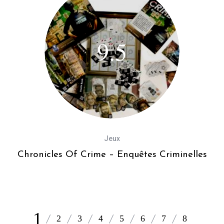
9.5
Jeux
[
Chronicles Of Crime – Enquêtes Criminelles
1
2
3
4
5
6
7
8