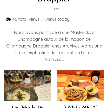
by
Eve
46 total views
, 1 views today
Nous avons participé à une Masterclass
Champagne autour de la maison de
Champagne Drappier chez Archives. Après une
brève explication du concept du bistrot
Archives…
S
e
a
r
c
h
f
o
Les “Mardis De
“OVNIS PARTY”