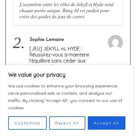
L'asymétrie entre les rôles de Jekyll et Hyde rend
chaque partie unique. Bimg AI est parfait pour
créer des guides de jeux de cartes.
2.
Sophie Lemaire
[JEU] JEKYLL vs. HYDE :
Réussirez-vous à maintenir
l’équilibre sans céder aux
ténèbres ?
We value your privacy
Merci pour cette analyse détaillée de Jekyll vs.
We use cookies to enhance your browsing experience,
Hyde, un jeu qui illustre parfaitement la dualité
serve personalised ads or content, and analyse our
humaine. En tant que passionné de jeux de
société, j’ai trouvé votre présentation des…
traffic. By clicking "Accept All", you consent to our use of
cookies.
3.
Customise
Reject All
Accept All
Marc Lefèvre
[JEU] JEKYLL vs. HYDE :