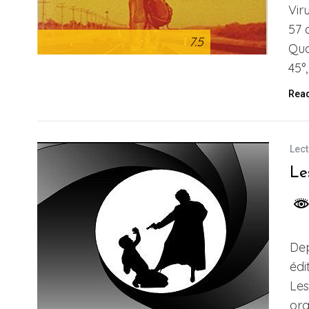
Vir
57 
7.5
Qua
45°
Rea
Lect
Le
Dep
édi
Les
org