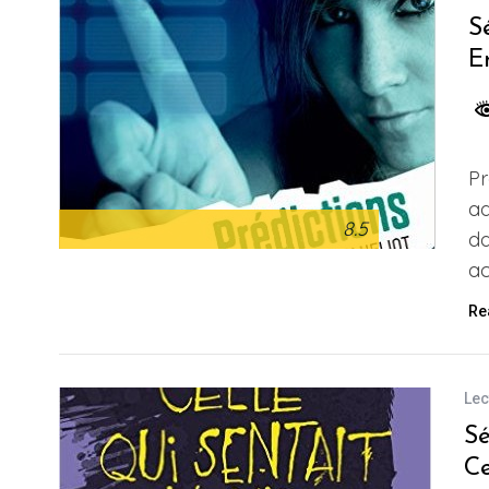
S
E
Pr
ad
8.5
da
ac
Re
Lec
Sé
Ce