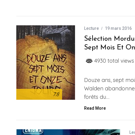
Lecture
19 mars 2016
Sélection Mordu
Sept Mois Et On
4930 total views
Douze ans, sept moi
Walden abandonne so
7.8
forêts du…
Read More
Le