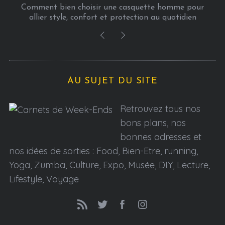
l
our
Voyage all inclusive : profitez de vacances 100 %
n
détente
i
c
a
t
i
AU SUJET DU SITE
o
n
Retrouvez tous nos
s
bons plans, nos
bonnes adresses et
nos idées de sorties : Food, Bien-Etre, running,
Yoga, Zumba, Culture, Expo, Musée, DIY, Lecture,
Lifestyle, Voyage