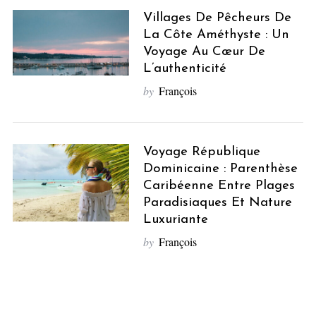
a
Villages De Pêcheurs De
r
La Côte Améthyste : Un
c
Voyage Au Cœur De
h
L’authenticité
f
o
by
François
r
:
Voyage République
Dominicaine : Parenthèse
Caribéenne Entre Plages
Paradisiaques Et Nature
Luxuriante
by
François