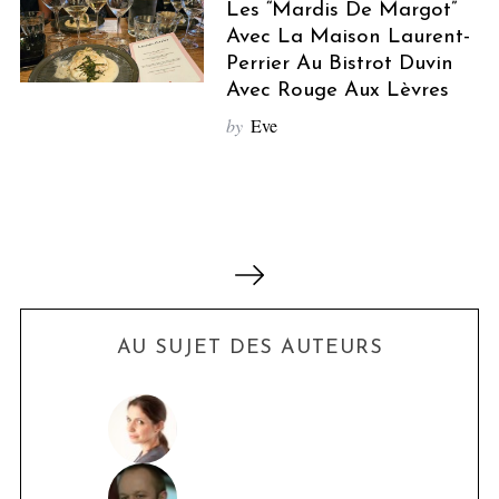
Les “Mardis De Margot”
Avec La Maison Laurent-
Perrier Au Bistrot Duvin
Avec Rouge Aux Lèvres
by
Eve
P
a
g
i
AU SUJET DES AUTEURS
n
a
t
i