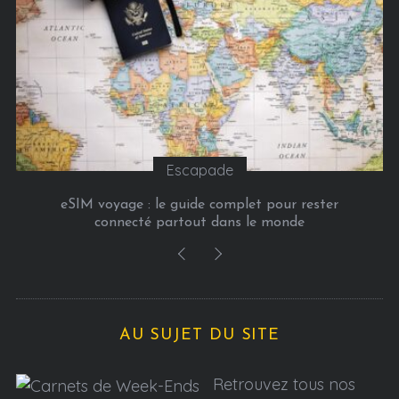
s
Escapade
eSIM voyage : le guide complet pour rester
connecté partout dans le monde
AU SUJET DU SITE
Retrouvez tous nos