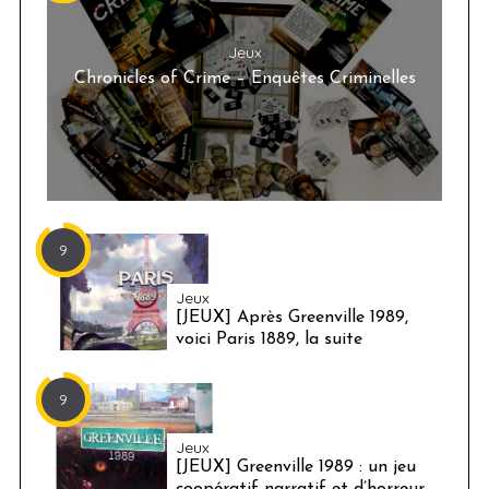
Jeux
Chronicles of Crime – Enquêtes Criminelles
9
Jeux
[JEUX] Après Greenville 1989,
voici Paris 1889, la suite
9
Jeux
[JEUX] Greenville 1989 : un jeu
coopératif narratif et d’horreur