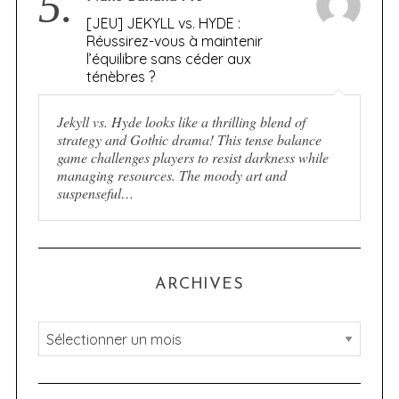
5.
[JEU] JEKYLL vs. HYDE :
Réussirez-vous à maintenir
l’équilibre sans céder aux
ténèbres ?
Jekyll vs. Hyde looks like a thrilling blend of
strategy and Gothic drama! This tense balance
game challenges players to resist darkness while
managing resources. The moody art and
suspenseful…
ARCHIVES
A
r
c