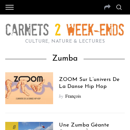
CULTURE, NATURE & LECTURES
Zumba
ZOOM Sur L’univers De
La Danse Hip Hop
by
François
Une Zumba Géante
8