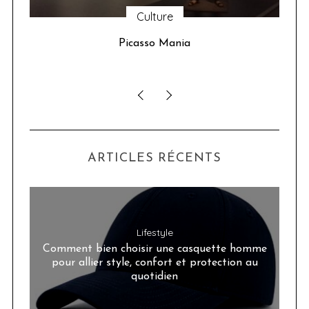
Culture
u 24
Picasso Mania
ser
ARTICLES RÉCENTS
Lifestyle
Comment bien choisir une casquette homme
pour allier style, confort et protection au
quotidien