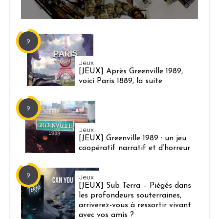
S
e
a
r
9
c
h
Jeux
[JEUX] Après Greenville 1989,
f
voici Paris 1889, la suite
o
r
:
9
Jeux
[JEUX] Greenville 1989 : un jeu
coopératif narratif et d’horreur
9
Jeux
[JEUX] Sub Terra – Piégés dans
les profondeurs souterraines,
arriverez-vous à ressortir vivant
avec vos amis ?