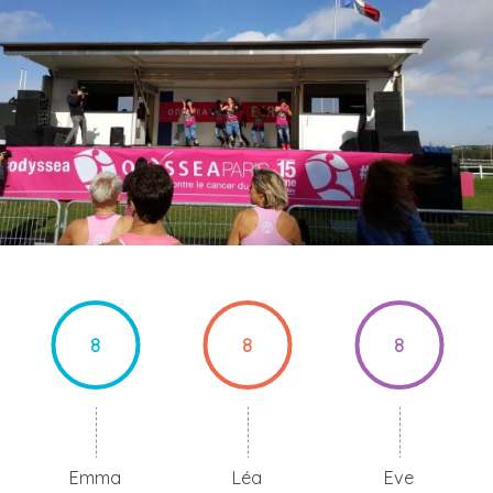
8
8
8
Emma
Léa
Eve