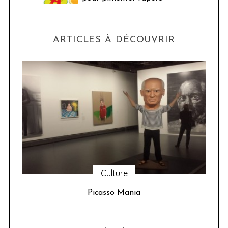
ARTICLES À DÉCOUVRIR
Culture
u 24
Picasso Mania
ser