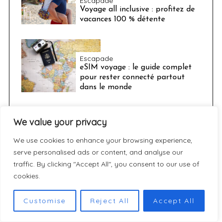
Escapade
Voyage all inclusive : profitez de
vacances 100 % détente
Escapade
eSIM voyage : le guide complet
pour rester connecté partout
dans le monde
We value your privacy
Escapade
We use cookies to enhance your browsing experience,
Week-end à vélo : où s’échapper
serve personalised ads or content, and analyse our
depuis Paris ?
traffic. By clicking "Accept All", you consent to our use of
cookies.
Voyage
Customise
Reject All
Accept All
Week-end outdoor : comment
transporter facilement son