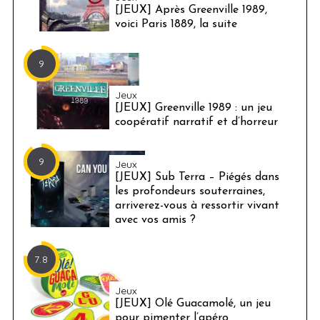
[JEUX] Après Greenville 1989,
voici Paris 1889, la suite
9
Jeux
[JEUX] Greenville 1989 : un jeu
coopératif narratif et d’horreur
9
Jeux
[JEUX] Sub Terra – Piégés dans
les profondeurs souterraines,
arriverez-vous à ressortir vivant
avec vos amis ?
7.8
Jeux
[JEUX] Olé Guacamolé, un jeu
pour pimenter l’apéro