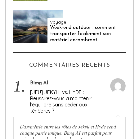
Voyage
Week-end outdoor : comment
transporter facilement son
matériel encombrant
COMMENTAIRES RÉCENTS
1.
Bimg AI
[JEU] JEKYLL vs. HYDE :
Réussirez-vous à maintenir
l’équilibre sans céder aux
ténèbres ?
L'asymétrie entre les rôles de Jekyll et Hyde rend
chaque partie unique. Bimg AI est parfait pour
créer des guides de jeux de cartes.