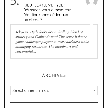
5.
[JEU] JEKYLL vs. HYDE :
Réussirez-vous à maintenir
l’équilibre sans céder aux
ténèbres ?
Jekyll vs. Hyde looks like a thrilling blend of
strategy and Gothic drama! This tense balance
game challenges players to resist darkness while
managing resources. The moody art and
suspenseful…
ARCHIVES
A
r
c