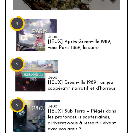
S
e
a
9
r
c
Jeux
h
[JEUX] Après Greenville 1989,
f
voici Paris 1889, la suite
o
r
:
9
Jeux
[JEUX] Greenville 1989 : un jeu
coopératif narratif et d’horreur
9
Jeux
[JEUX] Sub Terra – Piégés dans
les profondeurs souterraines,
arriverez-vous à ressortir vivant
avec vos amis ?