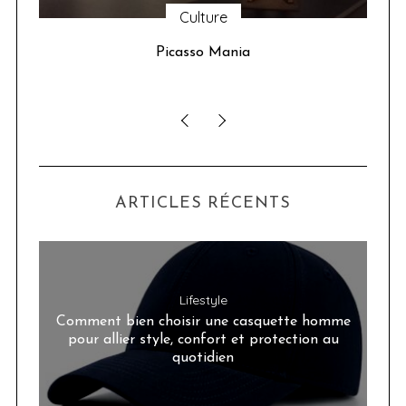
Culture
u 24
Picasso Mania
ser
ARTICLES RÉCENTS
Lifestyle
Comment bien choisir une casquette homme
pour allier style, confort et protection au
quotidien