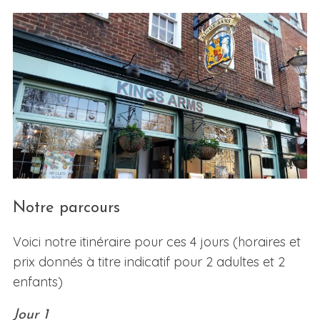
S
e
a
r
Notre parcours
c
h
Voici notre itinéraire pour ces 4 jours (horaires et
f
o
prix donnés à titre indicatif pour 2 adultes et 2
r
enfants)
:
Jour 1