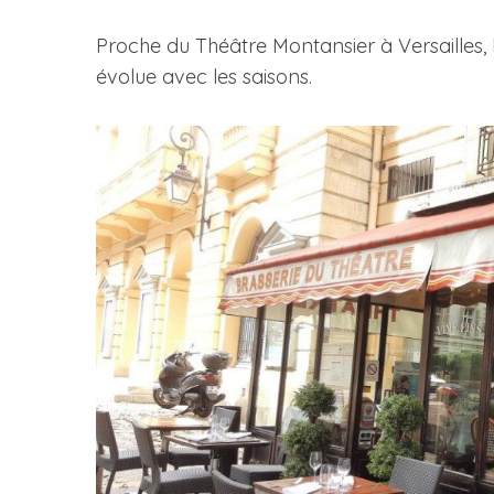
Proche du Théâtre Montansier à Versailles,
évolue avec les saisons.
S
e
a
r
c
h
f
o
r
: