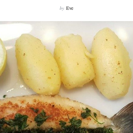
by
Eve