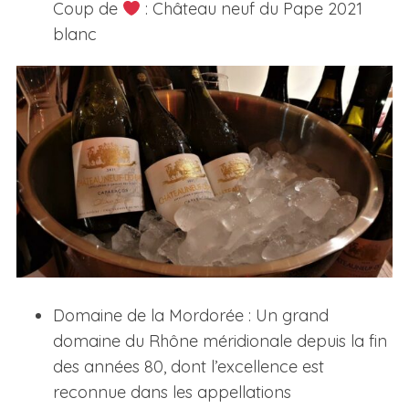
Coup de
: Château neuf du Pape 2021
blanc
S
e
a
r
c
h
f
Domaine de la Mordorée : Un grand
o
domaine du Rhône méridionale depuis la fin
r
des années 80, dont l’excellence est
:
reconnue dans les appellations