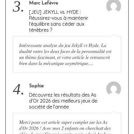
3.
Marc Lefèvre
[JEU] JEKYLL vs. HYDE :
Réussirez-vous à maintenir
l’équilibre sans céder aux
ténèbres ?
Intéressante analyse du jeu Jekyll vs Hyde. La
dualité entre les deux faces de la personnalité est
un thème fascinant, et votre article le retranscrit
bien dans la mécanique asymétrique.…
4.
Sophie
Découvrez les résultats des As
d’Or 2026 des meilleurs jeux de
société de l’année
Merci pour cet article super complet sur les As
d'Or 2026 ! Avec mes 2 enfants on cherchait des
idées de jeux Gigamic après avoir adoré Archeo.