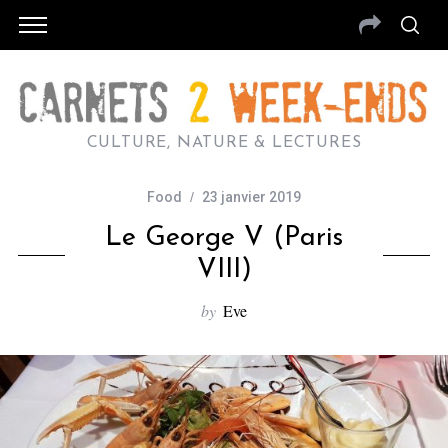
CULTURE, NATURE & LECTURES
Food
23 janvier 2019
Le George V (Paris
VIII)
by
Eve