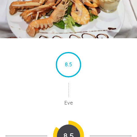
8.5
Eve
8.5