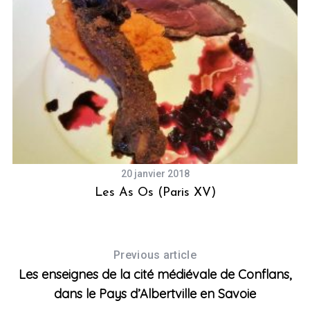
S
e
a
20 janvier 2018
r
ée
Les As Os (Paris XV)
c
h
f
o
Previous article
r
Les enseignes de la cité médiévale de Conflans,
:
dans le Pays d’Albertville en Savoie