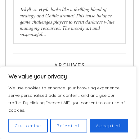
Jekyll vs. Hyde looks like a thrilling blend of
strategy and Gothic drama! This tense balance
game challenges players to resist darkness while
managing resources. The moody art and
suspenseful…
ARCHIVES
We value your privacy
A
We use cookies to enhance your browsing experience,
r
serve personalised ads or content, and analyse our
c
traffic. By clicking "Accept All", you consent to our use of
h
cookies.
CATÉGORIES
i
v
Customise
Reject All
Accept All
C
e
a