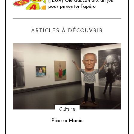
[JEUX] Olé Guacamolé, un jeu
pour pimenter l’apéro
ARTICLES À DÉCOUVRIR
Culture
u 24
Picasso Mania
ser