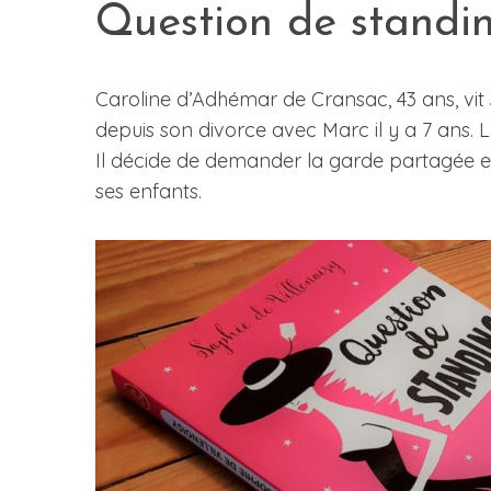
Question de standi
Caroline d’Adhémar de Cransac, 43 ans, vit 
S
depuis son divorce avec Marc il y a 7 ans.
e
a
Il décide de demander la garde partagée e
r
ses enfants.
c
h
f
o
r
: