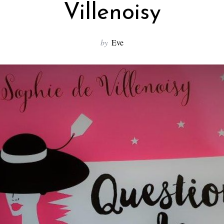
Villenoisy
by
Eve