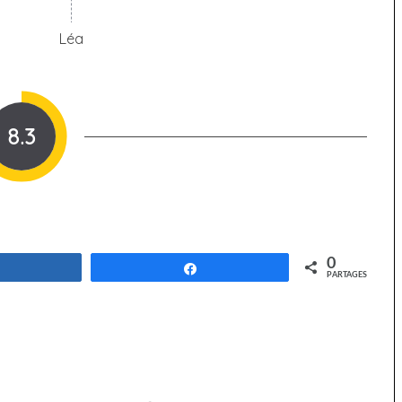
Léa
8.3
0
Partagez
Partagez
PARTAGES