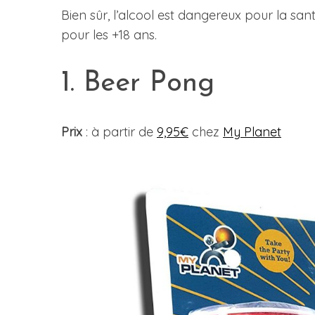
Bien sûr, l’alcool est dangereux pour la s
pour les +18 ans.
S
1. Beer Pong
e
a
r
Prix
: à partir de
9,95€
chez
My Planet
c
h
f
o
r
: