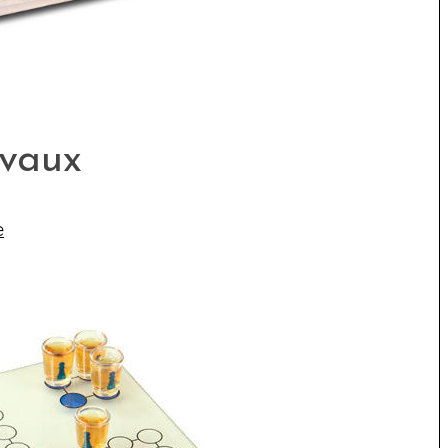
evaux
e