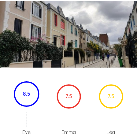
8.5
7.5
7.5
Eve
Emma
Léa