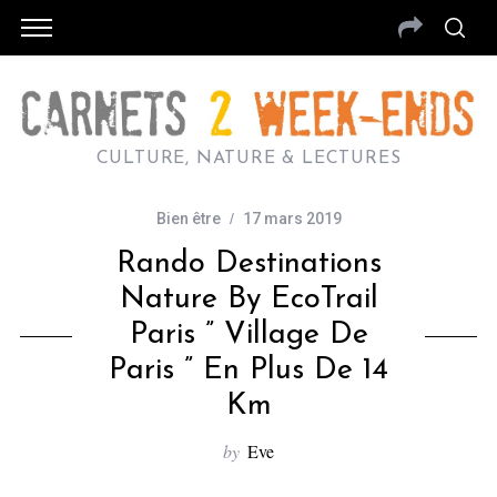
CULTURE, NATURE & LECTURES
Bien être
17 mars 2019
Rando Destinations
Nature By EcoTrail
Paris ” Village De
Paris ” En Plus De 14
Km
by
Eve