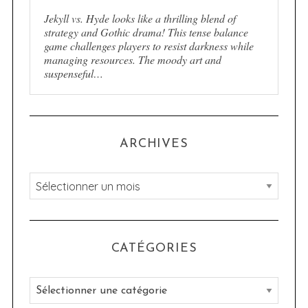
Jekyll vs. Hyde looks like a thrilling blend of
strategy and Gothic drama! This tense balance
game challenges players to resist darkness while
managing resources. The moody art and
suspenseful…
ARCHIVES
A
r
c
h
CATÉGORIES
i
v
C
e
a