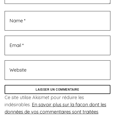
S
e
a
r
c
h
f
o
Ce site utilise Akismet pour réduire les
r
indésirables.
En savoir plus sur la façon dont les
:
données de vos commentaires sont traitées
.