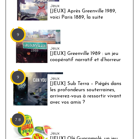
Jeux
[JEUX] Après Greenville 1989,
voici Paris 1889, la suite
9
Jeux
[JEUX] Greenville 1989 : un jeu
coopératif narratif et d’horreur
9
Jeux
[JEUX] Sub Terra – Piégés dans
les profondeurs souterraines,
arriverez-vous à ressortir vivant
avec vos amis ?
7.8
Jeux
[JEUX] Olé Guacamolé, un jeu