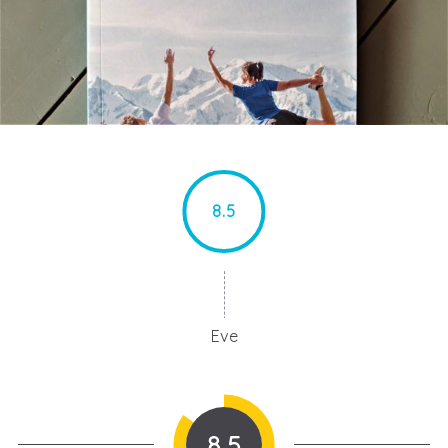
8.5
Eve
8.5