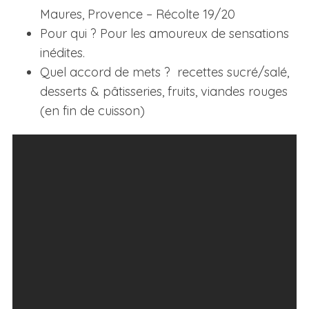
Maures, Provence – Récolte 19/20
Pour qui ? Pour les amoureux de sensations
inédites.
Quel accord de mets ? recettes sucré/salé,
desserts & pâtisseries, fruits, viandes rouges
(en fin de cuisson)