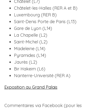
Châtelet (L7)
Châtelet-les-Halles (RER A et B)
Luxembourg (RER B)
Saint-Denis Porte de Paris (L13)
Gare de Lyon (L14)
La Chapelle (L2)
Saint-Michel (L2)
Madeleine (L14)
S
Pyramides (L14)
e
a
Jaurès (L2)
r
Bir Hakeim (L6)
c
Nanterre-Université (RER A)
h
f
Exposition au Grand Palais
o
r
:
Commentaires via Facebook (pour les