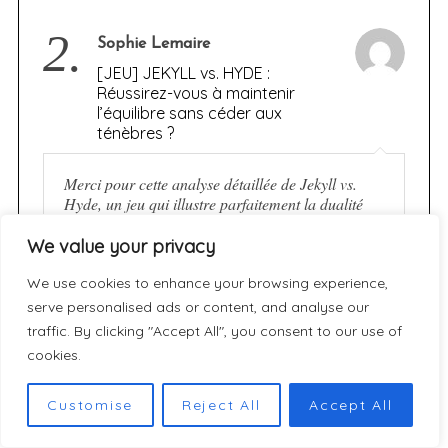
2.
Sophie Lemaire
[JEU] JEKYLL vs. HYDE :
Réussirez-vous à maintenir
l’équilibre sans céder aux
ténèbres ?
Merci pour cette analyse détaillée de Jekyll vs.
Hyde, un jeu qui illustre parfaitement la dualité
humaine. En tant que passionné de jeux de
société, j’ai trouvé votre présentation des…
We value your privacy
We use cookies to enhance your browsing experience,
serve personalised ads or content, and analyse our
3.
Marc Lefèvre
traffic. By clicking "Accept All", you consent to our use of
[JEU] JEKYLL vs. HYDE :
cookies.
Réussirez-vous à maintenir
l’équilibre sans céder aux
Customise
Reject All
Accept All
ténèbres ?