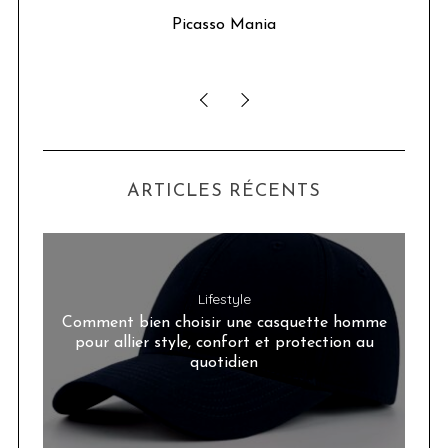
u 24
Picasso Mania
ser
ARTICLES RÉCENTS
Lifestyle
Comment bien choisir une casquette homme
pour allier style, confort et protection au
quotidien