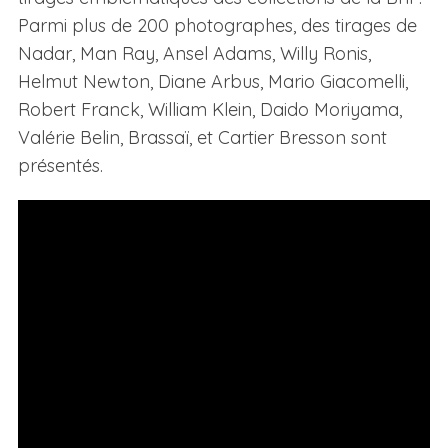
Parmi plus de 200 photographes, des tirages de
Nadar, Man Ray, Ansel Adams, Willy Ronis,
Helmut Newton, Diane Arbus, Mario Giacomelli,
Robert Franck, William Klein, Daido Moriyama,
Valérie Belin, Brassaï, et Cartier Bresson sont
présentés.