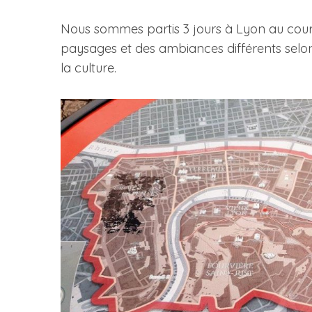
Nous sommes partis 3 jours à Lyon au cour
paysages et des ambiances différents selon
la culture.
S
e
a
r
c
h
f
o
r
: