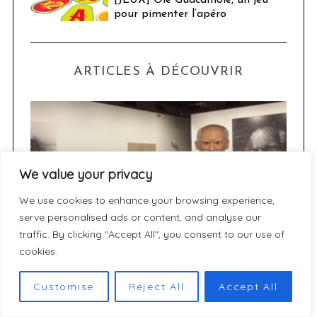
[JEUX] Olé Guacamolé, un jeu
pour pimenter l’apéro
ARTICLES À DÉCOUVRIR
We value your privacy
We use cookies to enhance your browsing experience,
serve personalised ads or content, and analyse our
traffic. By clicking "Accept All", you consent to our use of
cookies.
Culture
u 24
Picasso Mania
Customise
Reject All
Accept All
ser