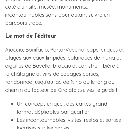
côté d’un site, musée, monuments…
incontournables sans pour autant suivre un
parcours tracé.
Le mot de l’éditeur
Ajaccio, Bonifacio, Porto-Vecchio, caps, criques et
plages aux eaux limpides, calanques de Piana et
S
aiguilles de Bavella, brocciu et canistrelli, bière à
e
a
la châtaigne et vins de cépages corses,
r
randonnée jusqu’au lac de Nino ou le long du
c
chemin du facteur de Girolata : suivez le guide !
h
f
Un concept unique : des cartes grand
o
format dépliables par quartier
r
:
Les incontournables, visites, restos et sorties
localisés sur les cartes