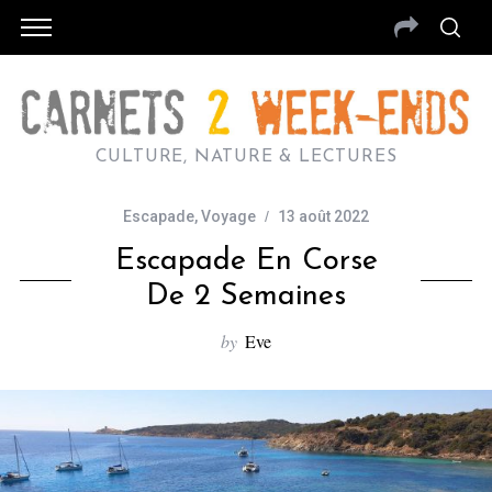
CULTURE, NATURE & LECTURES
Escapade
,
Voyage
13 août 2022
Escapade En Corse
De 2 Semaines
by
Eve