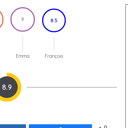
9
8.5
Emma
François
8.9
0