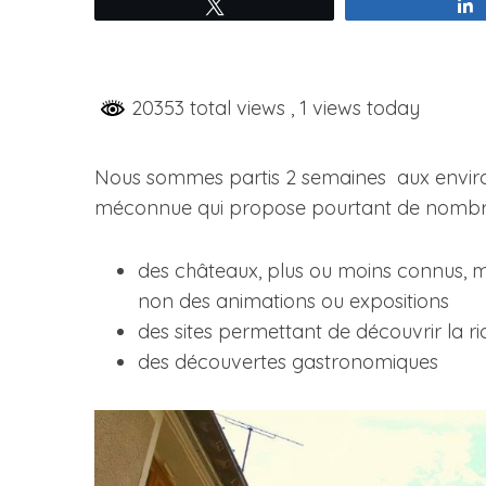
Tweetez
20353 total views
, 1 views today
S
e
a
Nous sommes partis 2 semaines aux environs
r
c
méconnue qui propose pourtant de nombreuse
h
f
des châteaux, plus ou moins connus, m
o
non des animations ou expositions
r
:
des sites permettant de découvrir la ri
des découvertes gastronomiques