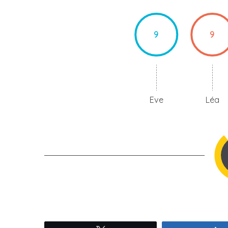
9
9
Eve
Léa