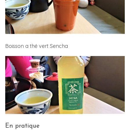
Boisson a thé vert Sencha
S
e
a
r
c
h
f
o
r
:
En pratique