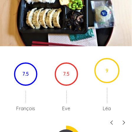
9
7.5
7.5
François
Eve
Léa