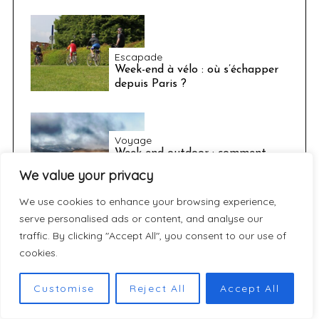
Escapade
Week-end à vélo : où s’échapper
depuis Paris ?
Voyage
Week-end outdoor : comment
transporter facilement son
We value your privacy
matériel encombrant
We use cookies to enhance your browsing experience,
serve personalised ads or content, and analyse our
traffic. By clicking "Accept All", you consent to our use of
COMMENTAIRES RÉCENTS
cookies.
1.
Bimg AI
Customise
Reject All
Accept All
[JEU] JEKYLL vs. HYDE :
Réussirez-vous à maintenir