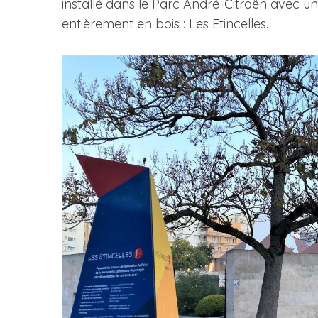
installé dans le Parc André-Citroën avec 
entièrement en bois : Les Etincelles.
S
e
a
r
c
h
f
o
r
: