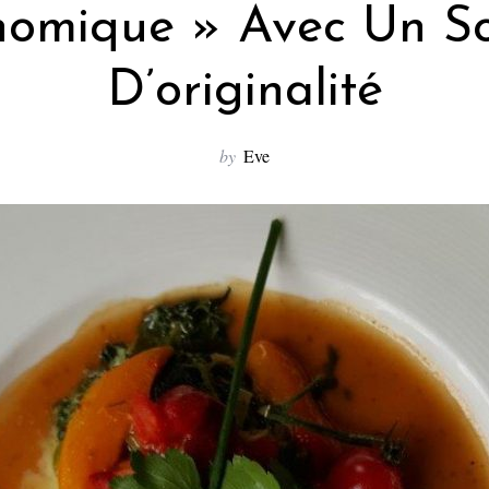
onomique » Avec Un S
D’originalité
by
Eve