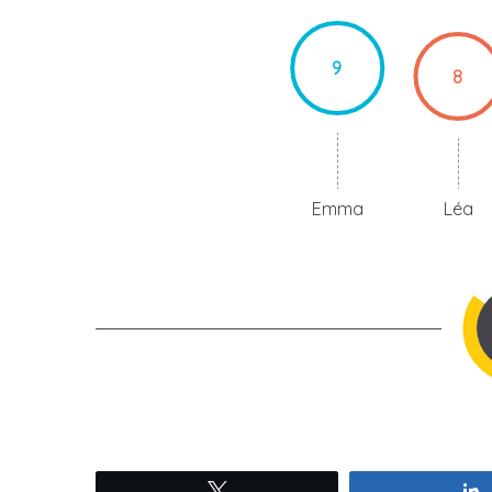
9
8
Emma
Léa
Tweetez