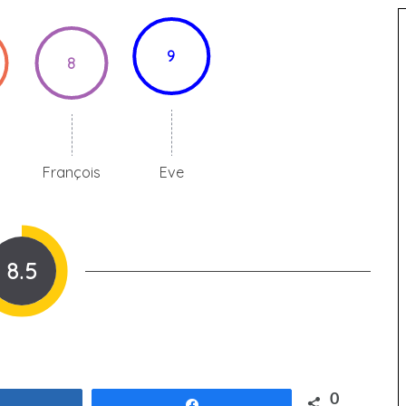
9
8
François
Eve
8.5
0
Partagez
Partagez