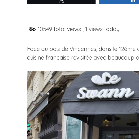
10549 total views
, 1 views today
S
e
a
Face au bois de Vincennes, dans le 12ème 
r
cuisine française revisitée avec beaucoup d
c
h
f
o
r
: