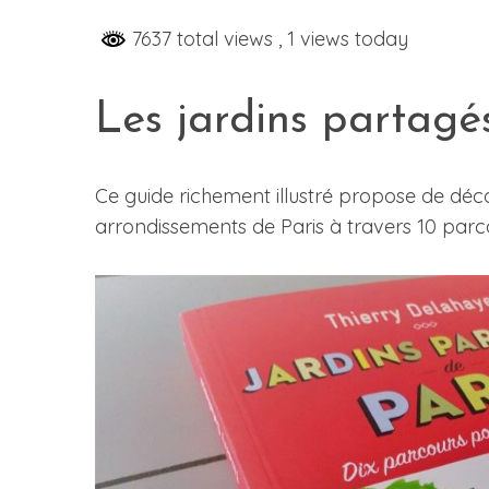
7637 total views
, 1 views today
S
Les jardins partagé
e
a
r
Ce guide richement illustré propose de déco
c
arrondissements de Paris à travers 10 parco
h
f
o
r
: