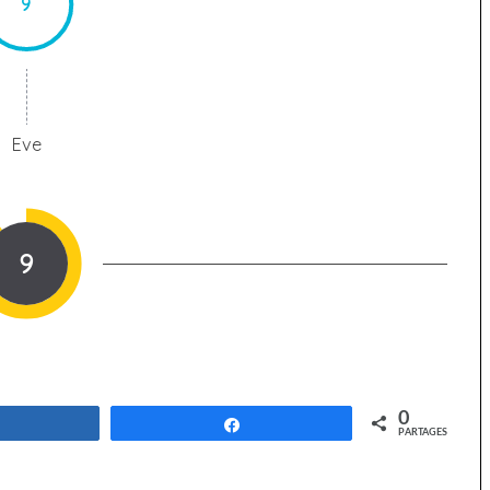
9
Eve
9
0
Partagez
Partagez
PARTAGES