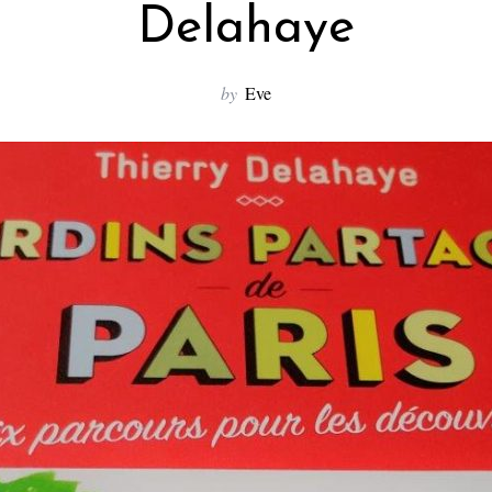
Delahaye
by
Eve