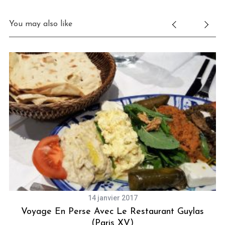
You may also like
S
e
a
r
c
h
f
o
r
14 janvier 2017
:
Voyage En Perse Avec Le Restaurant Guylas
(Paris XV)