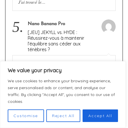
J'ai trouvé le…
5.
Nano Banana Pro
[JEU] JEKYLL vs. HYDE :
Réussirez-vous à maintenir
l’équilibre sans céder aux
ténèbres ?
Jekyll vs. Hyde looks like a thrilling blend of
strategy and Gothic drama! This tense balance
We value your privacy
game challenges players to resist darkness while
managing resources. The moody art and
We use cookies to enhance your browsing experience,
suspenseful…
serve personalised ads or content, and analyse our
traffic. By clicking "Accept All", you consent to our use of
cookies.
Customise
Reject All
Accept All
ARCHIVES