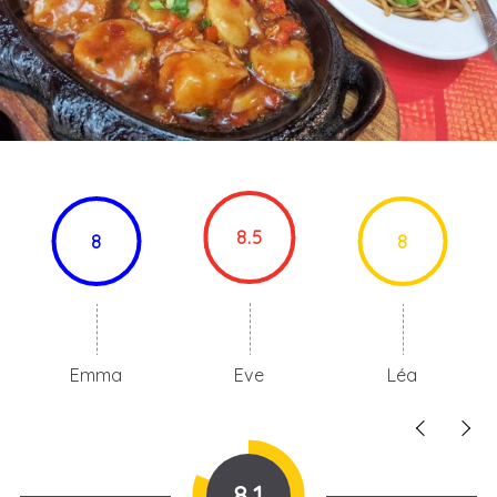
8.5
8
8
Emma
Eve
Léa
8.1