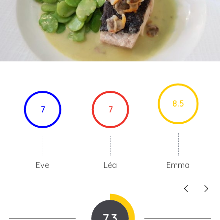
8.5
7
7
Eve
Léa
Emma
7.3