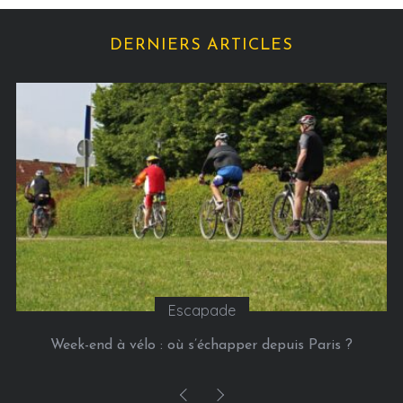
é
g
DERNIERS ARTICLES
o
r
i
e
s
Escapade
Week-end à vélo : où s’échapper depuis Paris ?