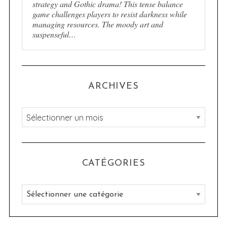
strategy and Gothic drama! This tense balance
game challenges players to resist darkness while
managing resources. The moody art and
suspenseful…
ARCHIVES
A
r
c
h
CATÉGORIES
i
v
C
e
a
s
t