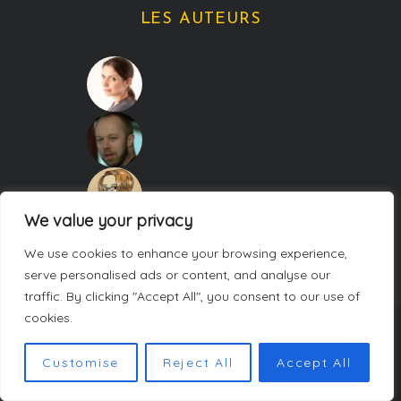
LES AUTEURS
We value your privacy
We use cookies to enhance your browsing experience,
serve personalised ads or content, and analyse our
traffic. By clicking "Accept All", you consent to our use of
cookies.
COPYRIGHT CARNETS DE WEEK-ENDS. TOUS DROITS RÉSERVÉS.
Customise
Reject All
Accept All
POLITIQUE DE CONFIDENTIALITÉ