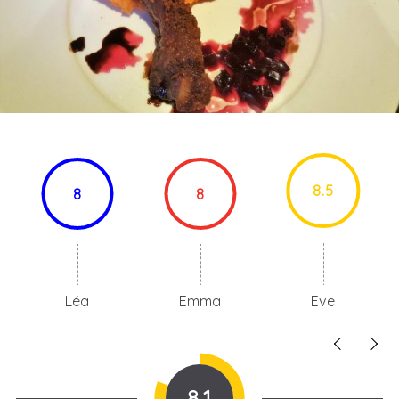
8.5
8
8
Léa
Emma
Eve
8.1