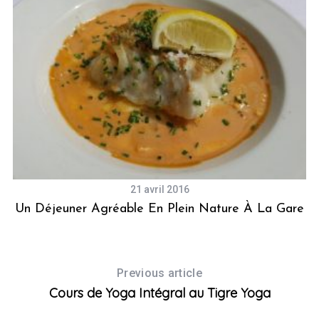
21 avril 2016
Un Déjeuner Agréable En Plein Nature À La Gare
B
Previous article
Cours de Yoga Intégral au Tigre Yoga