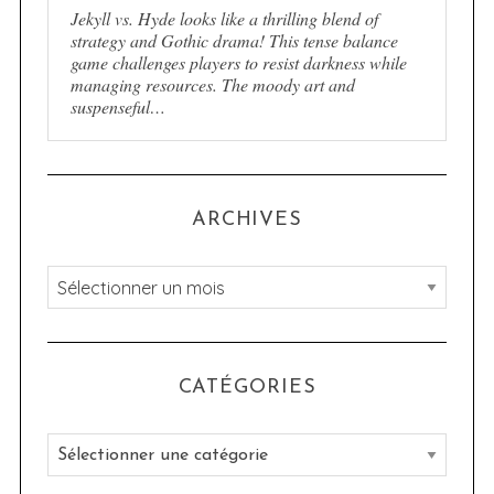
Jekyll vs. Hyde looks like a thrilling blend of
strategy and Gothic drama! This tense balance
game challenges players to resist darkness while
managing resources. The moody art and
suspenseful…
ARCHIVES
A
r
c
h
CATÉGORIES
i
v
C
e
a