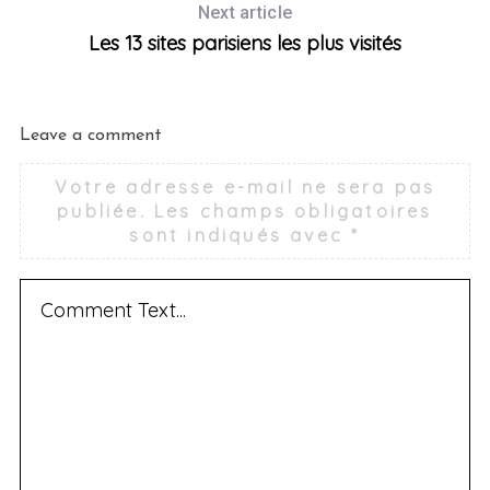
Next article
Les 13 sites parisiens les plus visités
Leave a comment
Votre adresse e-mail ne sera pas
publiée.
Les champs obligatoires
S
sont indiqués avec
*
e
a
r
c
h
f
o
r
: