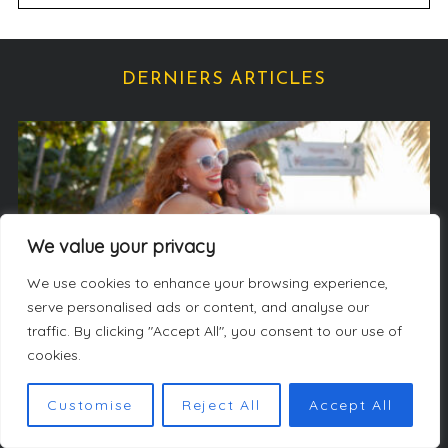
s
t
é
g
DERNIERS ARTICLES
o
r
i
e
s
We value your privacy
We use cookies to enhance your browsing experience,
serve personalised ads or content, and analyse our
traffic. By clicking "Accept All", you consent to our use of
cookies.
Escapade
Customise
Reject All
Accept All
Voyage all inclusive : profitez de vacances 100 %
détente