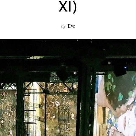
XI)
by
Eve