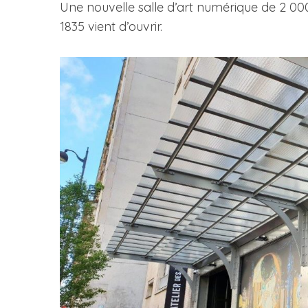
Une nouvelle salle d’art numérique de 2 00
1835 vient d’ouvrir.
S
e
a
r
c
h
f
o
r
: