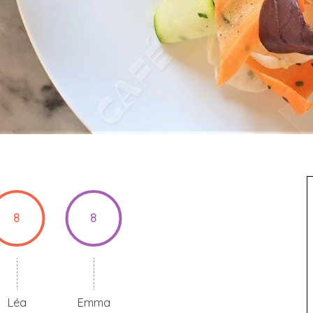
8
8
Léa
Emma