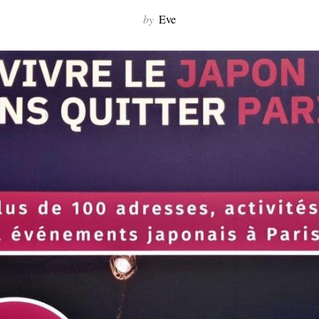
by
Eve