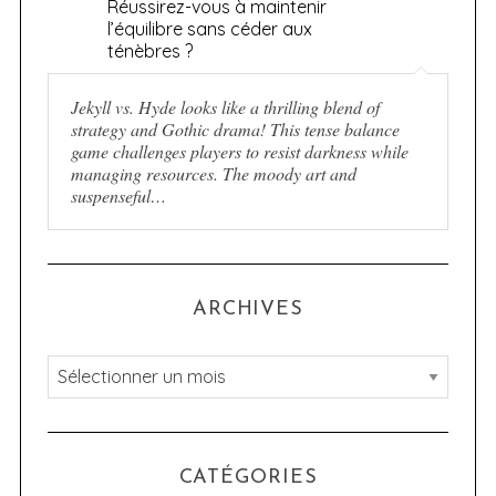
Réussirez-vous à maintenir
l’équilibre sans céder aux
ténèbres ?
Jekyll vs. Hyde looks like a thrilling blend of
strategy and Gothic drama! This tense balance
game challenges players to resist darkness while
managing resources. The moody art and
suspenseful…
ARCHIVES
A
r
c
h
CATÉGORIES
i