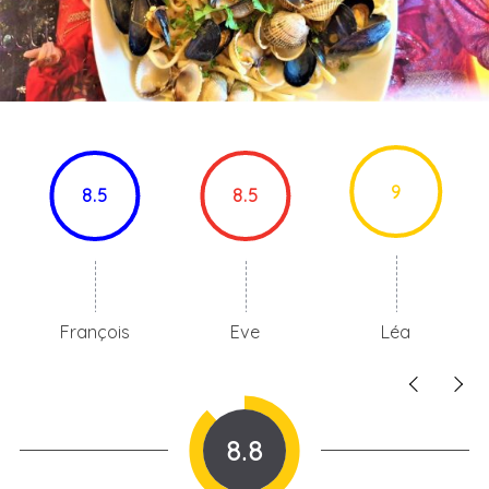
9
8.5
8.5
François
Eve
Léa
8.8