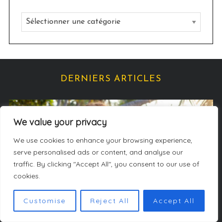
v
C
e
a
s
t
é
g
DERNIERS ARTICLES
o
r
i
We value your privacy
e
We use cookies to enhance your browsing experience,
s
serve personalised ads or content, and analyse our
traffic. By clicking "Accept All", you consent to our use of
cookies.
Customise
Reject All
Accept All