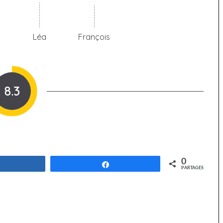
Léa
François
8.3
0
Partagez
Partagez
PARTAGES