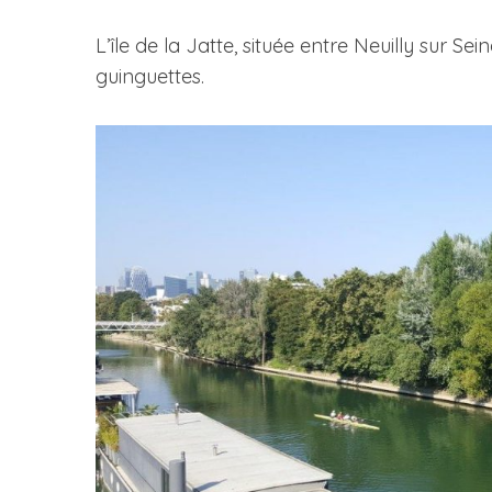
L’île de la Jatte, située entre Neuilly sur Se
guinguettes.
S
e
a
r
c
h
f
o
r
: