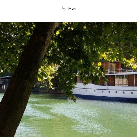
by
Eve