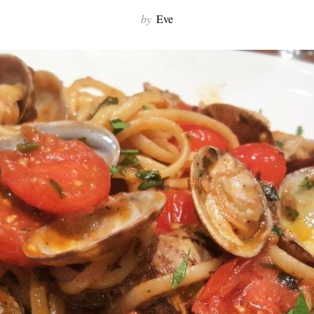
by
Eve