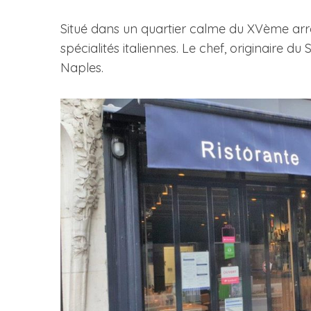
Situé dans un quartier calme du XVème arr
spécialités italiennes. Le chef, originaire du
Naples.
S
e
a
r
c
h
f
o
r
: