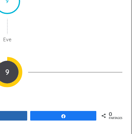
9
Eve
9
0
Partagez
Partagez
PARTAGES