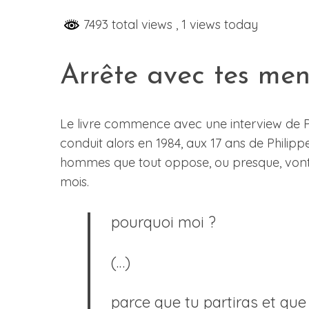
7493 total views
, 1 views today
S
Arrête avec tes me
e
a
r
Le livre commence avec une interview de Ph
c
conduit alors en 1984, aux 17 ans de Philipp
h
hommes que tout oppose, ou presque, vont
f
o
mois.
r
:
pourquoi moi ?
(…)
parce que tu partiras et que