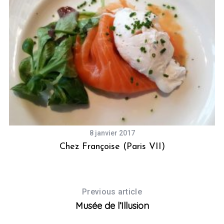
S
e
a
8 janvier 2017
r
Chez Françoise (Paris VII)
c
h
f
o
Previous article
r
:
Musée de l’Illusion