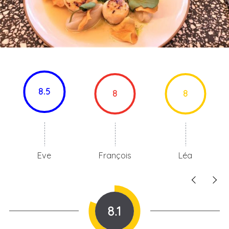
8.5
8
8
Eve
François
Léa
8.1