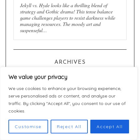
Jekyll vs. Hyde looks like a thrilling blend of
strategy and Gothic drama! This tense balance
game challenges players to resist darkness while
managing resources. The moody art and
suspenseful…
ARCHIVES
We value your privacy
A
r
We use cookies to enhance your browsing experience,
serve personalised ads or content, and analyse our
c
traffic. By clicking "Accept All", you consent to our use of
h
CATÉGORIES
cookies.
i
v
Customise
Reject All
Accept All
C
e
a