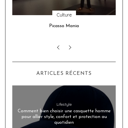
Culture
u 24
Picasso Mania
ser
ARTICLES RÉCENTS
Lifestyle
Comment bien choisir une casquette homme
pour allier style, confort et protection au
quotidien