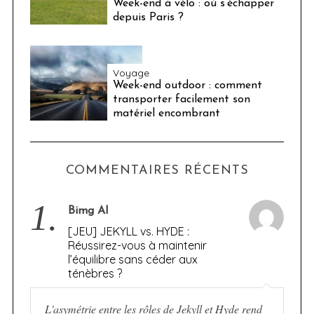
Week-end à vélo : où s’échapper
depuis Paris ?
Voyage
Week-end outdoor : comment
transporter facilement son
matériel encombrant
COMMENTAIRES RÉCENTS
1.
Bimg AI
[JEU] JEKYLL vs. HYDE :
Réussirez-vous à maintenir
l’équilibre sans céder aux
ténèbres ?
L'asymétrie entre les rôles de Jekyll et Hyde rend