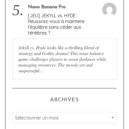
5.
Nano Banana Pro
[JEU] JEKYLL vs. HYDE :
Réussirez-vous à maintenir
l’équilibre sans céder aux
ténèbres ?
Jekyll vs. Hyde looks like a thrilling blend of
strategy and Gothic drama! This tense balance
game challenges players to resist darkness while
managing resources. The moody art and
suspenseful…
ARCHIVES
A
r