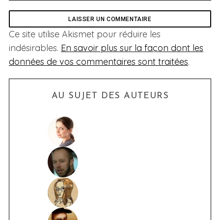
Ce site utilise Akismet pour réduire les
indésirables.
En savoir plus sur la façon dont les
données de vos commentaires sont traitées
.
AU SUJET DES AUTEURS
S
e
a
r
c
h
f
o
r
: