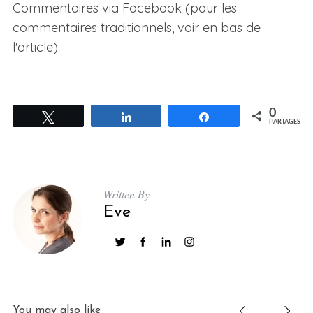
Commentaires via Facebook (pour les
commentaires traditionnels, voir en bas de
l'article)
0
Tweetez
Partagez
Partagez
PARTAGES
S
e
a
r
Written By
c
Eve
h
f
o
r
:
You may also like