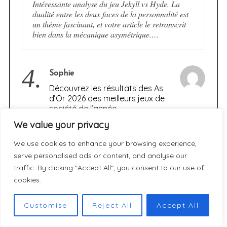
Intéressante analyse du jeu Jekyll vs Hyde. La
dualité entre les deux faces de la personnalité est
un thème fascinant, et votre article le retranscrit
bien dans la mécanique asymétrique.…
4.
Sophie
Découvrez les résultats des As
d’Or 2026 des meilleurs jeux de
société de l’année
We value your privacy
Merci pour cet article super complet sur les As
d'Or 2026 ! Avec mes 2 enfants on cherchait des
We use cookies to enhance your browsing experience,
idées de jeux Gigamic après avoir adoré Archeo.
serve personalised ads or content, and analyse our
J'ai trouvé le…
traffic. By clicking "Accept All", you consent to our use of
cookies.
5.
Nano Banana Pro
Customise
Reject All
Accept All
[JEU] JEKYLL vs. HYDE :