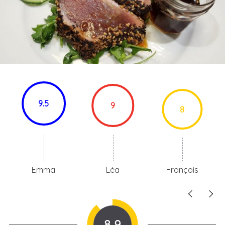
9.5
9
8
Emma
Léa
François
8.9