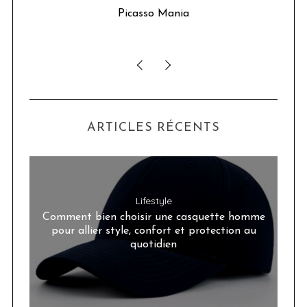
u 24
Picasso Mania
ser
ARTICLES RÉCENTS
Lifestyle
Comment bien choisir une casquette homme
pour allier style, confort et protection au
quotidien