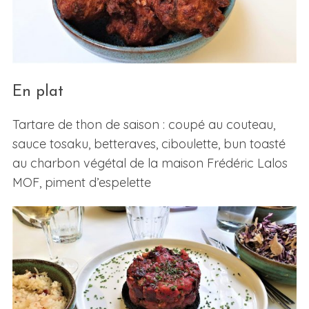
En plat
Tartare de thon de saison : coupé au couteau,
sauce tosaku, betteraves, ciboulette, bun toasté
S
e
au charbon végétal de la maison Frédéric Lalos
a
MOF, piment d’espelette
r
c
h
f
o
r
: