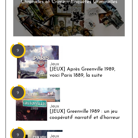
Chronicles of Crime – Enquêtes Criminelles
9
Jeux
[JEUX] Après Greenville 1989,
voici Paris 1889, la suite
9
Jeux
[JEUX] Greenville 1989 : un jeu
coopératif narratif et d’horreur
9
Jeux