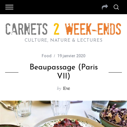
CULTURE, NATURE & LECTURES
Food
19 janvier 2020
Beaupassage (Paris
VII)
by
Eve