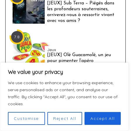
[JEUX] Sub Terra – Piégés dans
les profondeurs souterraines,
arriverez-vous à ressortir vivant
avec vos amis ?
7.8
Jeux
[JEUX] Olé Guacamolé, un jeu
pour pimenter l’apéro
We value your privacy
We use cookies to enhance your browsing experience,
ARTICLES À DÉCOUVRIR
serve personalised ads or content, and analyse our
traffic. By clicking "Accept All", you consent to our use of
cookies.
Customise
Reject All
Accept All