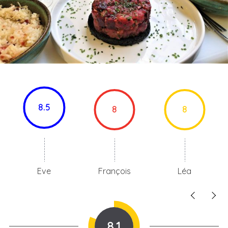
8.5
8
8
Eve
François
Léa
8.1