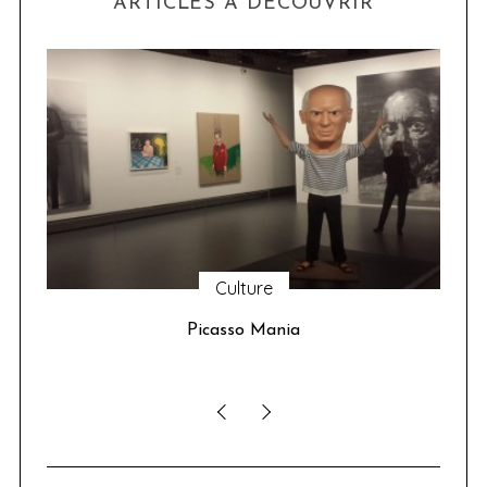
ARTICLES À DÉCOUVRIR
Culture
u 24
Picasso Mania
ser