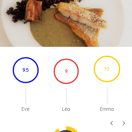
10
9.5
9
Eve
Léa
Emma