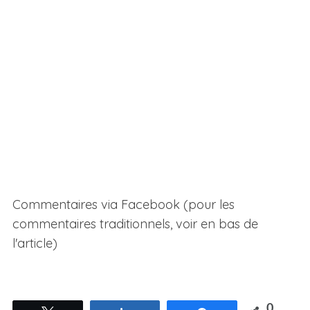
S
e
a
r
Commentaires via Facebook (pour les
c
h
commentaires traditionnels, voir en bas de
f
l'article)
o
r
:
0