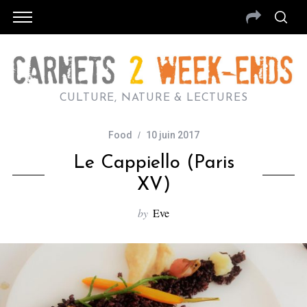
CULTURE, NATURE & LECTURES
Food
10 juin 2017
Le Cappiello (Paris
XV)
by
Eve