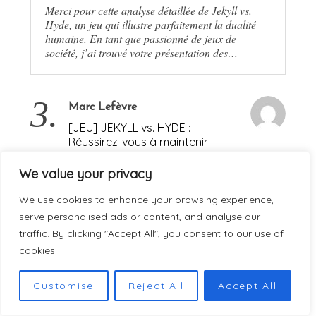
Merci pour cette analyse détaillée de Jekyll vs.
Hyde, un jeu qui illustre parfaitement la dualité
humaine. En tant que passionné de jeux de
société, j’ai trouvé votre présentation des…
3.
Marc Lefèvre
[JEU] JEKYLL vs. HYDE :
Réussirez-vous à maintenir
l’équilibre sans céder aux
ténèbres ?
We value your privacy
We use cookies to enhance your browsing experience,
Intéressante analyse du jeu Jekyll vs Hyde. La
serve personalised ads or content, and analyse our
dualité entre les deux faces de la personnalité est
un thème fascinant, et votre article le retranscrit
traffic. By clicking "Accept All", you consent to our use of
bien dans la mécanique asymétrique.…
cookies.
Customise
Reject All
Accept All
4.
Sophie