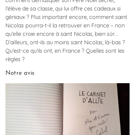
comment démasquer son Père Noël secret,
l’élève de sa classe, qui lui offre ces cadeaux si
géniaux ? Plus important encore, comment saint
Nicolas pourra-t-il la retrouver en France – non
qu’elle croie encore à saint Nicolas, bien sûr…
D’ailleurs, ont-ils au moins saint Nicolas, là-bas ?
Qu’est-ce qu’ils ont, en France ? Quelles sont les
règles ?
S
e
Notre avis
a
r
c
h
f
o
r
: