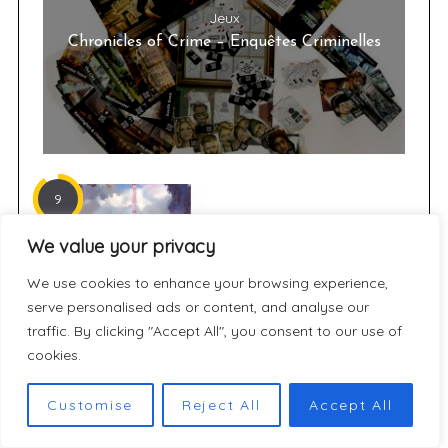
Jeux
Chronicles of Crime – Enquêtes Criminelles
9
Jeux
We value your privacy
[JEUX] Après Greenville 1989,
voici Paris 1889, la suite
We use cookies to enhance your browsing experience,
serve personalised ads or content, and analyse our
traffic. By clicking "Accept All", you consent to our use of
9
cookies.
Jeux
[JEUX] Greenville 1989 : un jeu
Customise
Reject All
Accept All
coopératif narratif et d’horreur