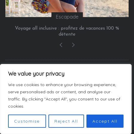
Escapade
Voyage all inclusive : profitez de vacances 100 %
détente
AU SUJET DU SITE
We value your privacy
We use cookies to enhance your browsing experience,
Retrouvez tous nos
serve personalised ads or content, and analyse our
bons plans, nos
traffic. By clicking "Accept All", you consent to our use of
bonnes adresses et
cookies.
nos idées de sorties : Food, Bien-Etre, running,
Customise
Reject All
Accept All
Yoga, Zumba, Culture, Expo, Musée, DIY, Lecture,
Lifestyle, Voyage