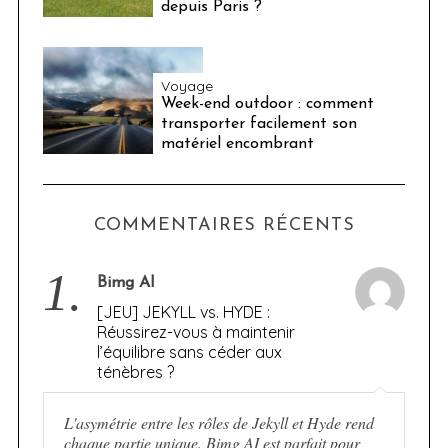
depuis Paris ?
Voyage
Week-end outdoor : comment
transporter facilement son
matériel encombrant
COMMENTAIRES RÉCENTS
1.
Bimg AI
[JEU] JEKYLL vs. HYDE :
Réussirez-vous à maintenir
l’équilibre sans céder aux
ténèbres ?
L'asymétrie entre les rôles de Jekyll et Hyde rend
chaque partie unique. Bimg AI est parfait pour