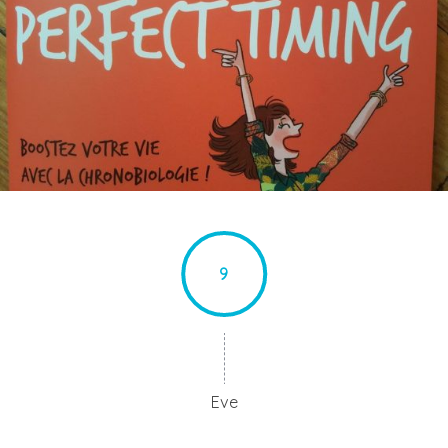
9
Eve