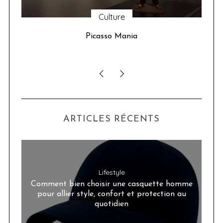
Culture
u 24
Picasso Mania
ser
ARTICLES RÉCENTS
Lifestyle
Comment bien choisir une casquette homme
pour allier style, confort et protection au
quotidien