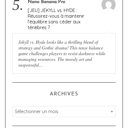
5.
Nano Banana Pro
[JEU] JEKYLL vs. HYDE :
Réussirez-vous à maintenir
l’équilibre sans céder aux
ténèbres ?
Jekyll vs. Hyde looks like a thrilling blend of
strategy and Gothic drama! This tense balance
game challenges players to resist darkness while
managing resources. The moody art and
suspenseful…
ARCHIVES
A
r
c