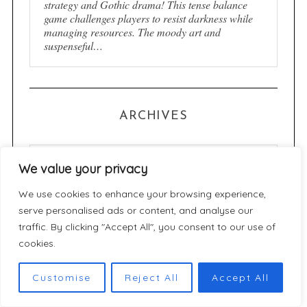
strategy and Gothic drama! This tense balance
game challenges players to resist darkness while
managing resources. The moody art and
suspenseful…
ARCHIVES
A
We value your privacy
r
c
We use cookies to enhance your browsing experience,
h
serve personalised ads or content, and analyse our
CATÉGORIES
traffic. By clicking "Accept All", you consent to our use of
i
cookies.
v
C
e
a
Customise
Reject All
Accept All
s
t