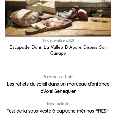
17 décembre 2020
Escapade Dans La Vallée D’Aoste Depuis Son
Canapé
S
e
a
r
Previous article
c
h
Les reflets du soleil dans un morceau d’enfance
f
d’Axel Senequier
o
r
Next article
:
Test de la sous-veste à capuche mérinos FRESH