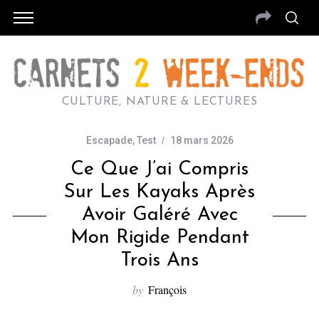
CULTURE, NATURE & LECTURES
Escapade
,
Test
18 mars 2026
Ce Que J’ai Compris
Sur Les Kayaks Après
Avoir Galéré Avec
Mon Rigide Pendant
Trois Ans
by
François