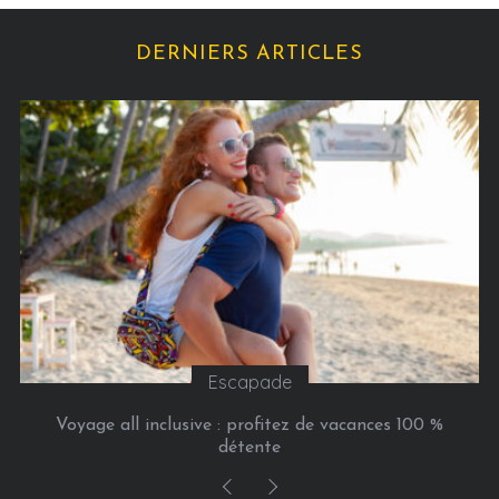
é
g
DERNIERS ARTICLES
o
r
i
e
s
Escapade
Voyage all inclusive : profitez de vacances 100 %
détente