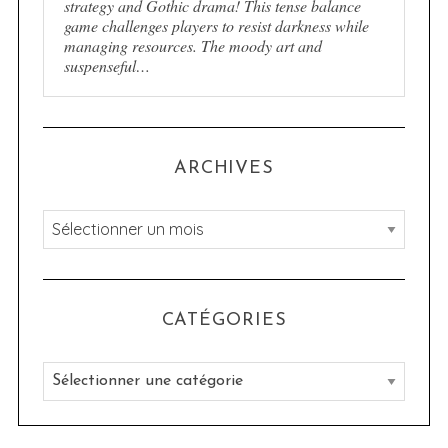
strategy and Gothic drama! This tense balance
game challenges players to resist darkness while
managing resources. The moody art and
suspenseful…
ARCHIVES
A
r
c
h
CATÉGORIES
i
v
C
e
a
s
t