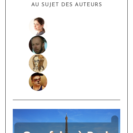
AU SUJET DES AUTEURS
S
e
a
r
c
h
f
o
r
: