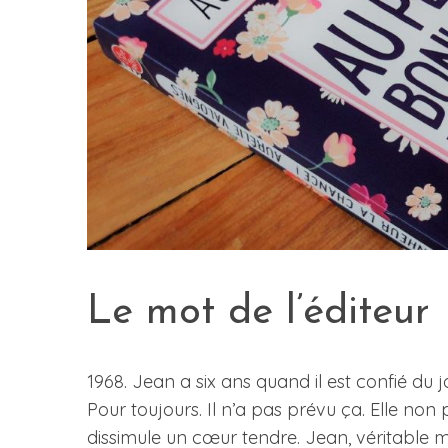
S
e
a
r
c
h
f
o
r
:
Le mot de l’éditeur
1968. Jean a six ans quand il est confié du 
Pour toujours. Il n’a pas prévu ça. Elle n
dissimule un cœur tendre. Jean, véritable mo