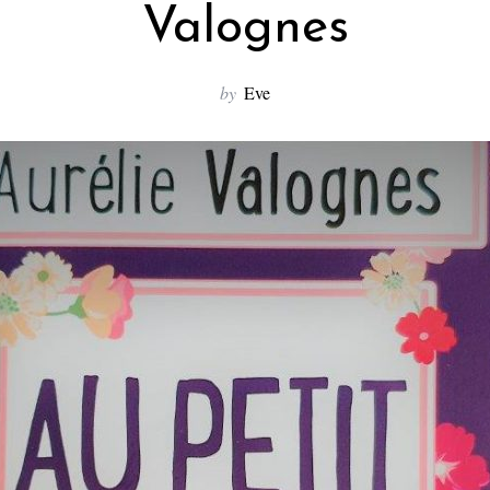
Valognes
by
Eve