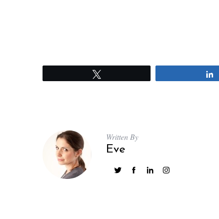
Tweetez
Written By
Eve