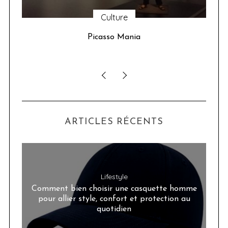
Culture
u 24
Picasso Mania
ser
ARTICLES RÉCENTS
Lifestyle
Comment bien choisir une casquette homme
pour allier style, confort et protection au
quotidien