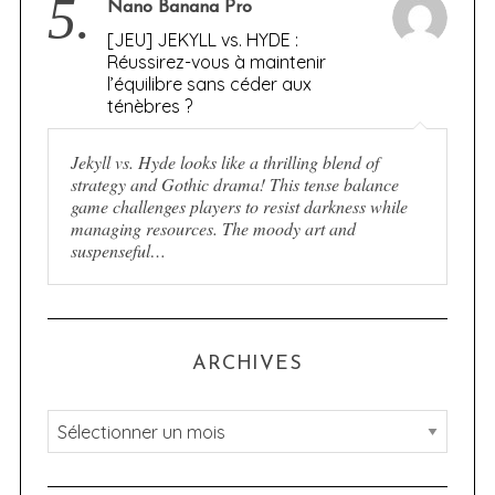
5.
Nano Banana Pro
[JEU] JEKYLL vs. HYDE :
Réussirez-vous à maintenir
l’équilibre sans céder aux
ténèbres ?
Jekyll vs. Hyde looks like a thrilling blend of
strategy and Gothic drama! This tense balance
game challenges players to resist darkness while
managing resources. The moody art and
suspenseful…
ARCHIVES
A
r
c