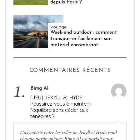
depuis Paris ?
Voyage
Week-end outdoor : comment
transporter facilement son
matériel encombrant
COMMENTAIRES RÉCENTS
1.
Bimg AI
[JEU] JEKYLL vs. HYDE :
Réussirez-vous à maintenir
l’équilibre sans céder aux
ténèbres ?
L'asymétrie entre les rôles de Jekyll et Hyde rend
chaque partie unique. Bimg AI est parfait pour