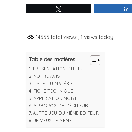
Tweetez
S
e
14555 total views
, 1 views today
a
r
c
Table des matières
h
PRÉSENTATION DU JEU
f
o
NOTRE AVIS
r
LISTE DU MATÉRIEL
:
FICHE TECHNIQUE
APPLICATION MOBILE
A PROPOS DE L’ÉDITEUR
AUTRE JEU DU MÊME ÉDITEUR
JE VEUX LE MÊME