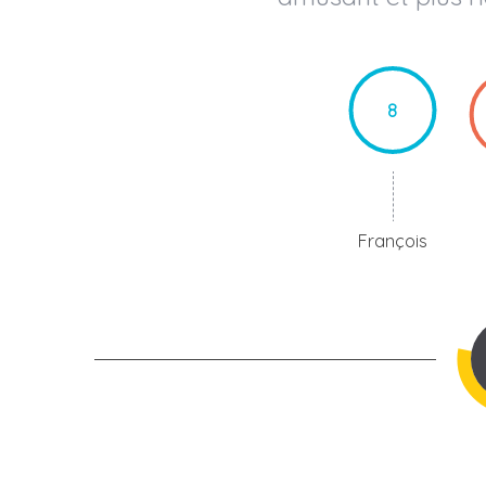
8
François