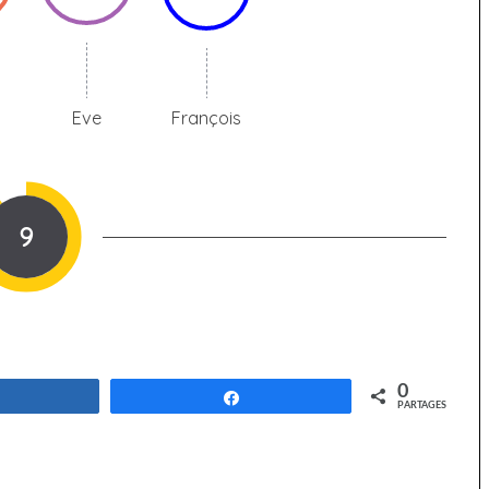
Eve
François
9
0
Partagez
Partagez
PARTAGES